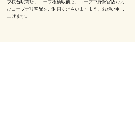
プ桜台駅前店
、
コープ板橋駅前店
、
コープ中野鷺宮店
およ
び
コープデリ宅配
をご利用くださいます
よう、
お願い申し
上げます。