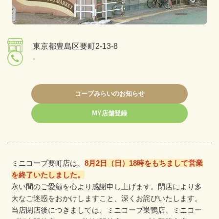
東京都豊島区要町2-13-8
-
コープみらいのお知らせ
MY店舗登録
ミニコープ要町店は、
8月2日（日）
18時をもちまして営業
を終了いたしました。
永い間のご愛顧を心より感謝申し上げます。
閉店により多
大なご迷惑をおかけしますこと、
深くお詫びいたします。
当店閉店後につきましては、
ミニコープ巣鴨店
、
ミニコー