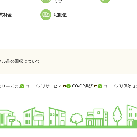
ップ
共料金
宅配便
ドウを開きます
新規ウィンドウを開きます
クル品の回収について
新規ウィンドウを開きます
新規ウィンドウを開きま
めサービス
:
コープデリサービス
CO-OP共済
コープデリ保険セ